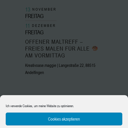
13
NOVEMBER
FREITAG
11
DEZEMBER
FREITAG
OFFENER MALTREFF –
FREIES MALEN FÜR ALLE
AM VORMITTAG
Kreativoase.maggie | Langestraße 22, 88515
Andelfingen
13
NOVEMBER
Ich verwende Cookies, um meine Website zu optimieren.
FREITAG
Cookies akzeptieren