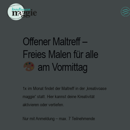
Offener Maltreff –
Freies Malen für alle
am Vormittag
1x im Monat findet der Maltreff in der „kreativoase
maggie“ statt. Hier kannst deine Kreativität
aktivieren oder vertiefen.
Nur mit Anmeldung – max. 7 Teilnehmende