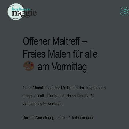
Offener Maltreff –
Freies Malen für alle
am Vormittag
1x im Monat findet der Maltreff in der „kreativoase
maggie“ statt. Hier kannst deine Kreativität
aktivieren oder vertiefen.
Nur mit Anmeldung – max. 7 Teilnehmende