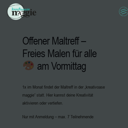
Offener Maltreff –
Freies Malen für alle
am Vormittag
1x im Monat findet der Maltreff in der „kreativoase
maggie“ statt. Hier kannst deine Kreativität
aktivieren oder vertiefen.
Nur mit Anmeldung – max. 7 Teilnehmende