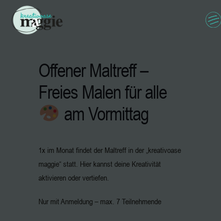
Offener Maltreff –
Freies Malen für alle
am Vormittag
1x im Monat findet der Maltreff in der „kreativoase
maggie“ statt. Hier kannst deine Kreativität
aktivieren oder vertiefen.
Nur mit Anmeldung – max. 7 Teilnehmende