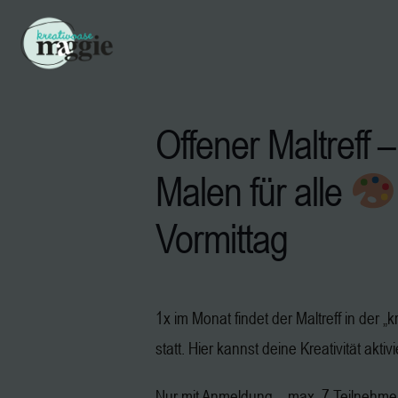
Offener Maltreff –
Malen für alle
Vormittag
1x im Monat findet der Maltreff in der 
statt. Hier kannst deine Kreativität aktiv
Nur mit Anmeldung – max. 7 Teilnehm