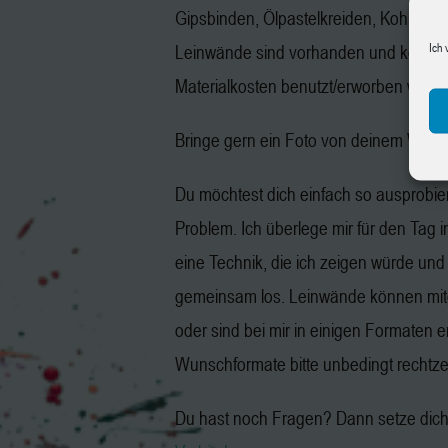
Gipsbinden, Ölpastelkreiden, Kohle, Gr
Ich 
Leinwände sind vorhanden und könne
Materialkosten benutzt/erworben werd
Bringe gern ein Foto von deinem Wuns
Du möchtest dich einfach so ausprobie
Problem. Ich überlege mir für den Tag 
eine Technik, die ich zeigen würde und
gemeinsam los. Leinwände können mit
oder sind bei mir in einigen Formaten er
Wunschformate bitte unbedingt rechtzeit
Du hast noch Fragen? Dann setze dich 