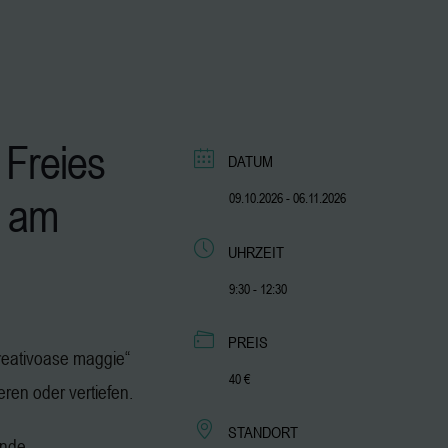
 Freies
DATUM
am
09.10.2026
- 06.11.2026
UHRZEIT
9:30 - 12:30
PREIS
„kreativoase maggie“
40 €
ieren oder vertiefen.
STANDORT
ende