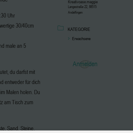
Kreativoase.maggie
Langestraße 22, 88515
Andelfingen
2:30 Uhr
hwertige 30/40cm
KATEGORIE
Erwachsene
nd male an 5
Anmelden
tet, du darfst mit
 entweder für dich
eim Malen holen. Du
atz am Tisch zum
ste, Sand, Steine,