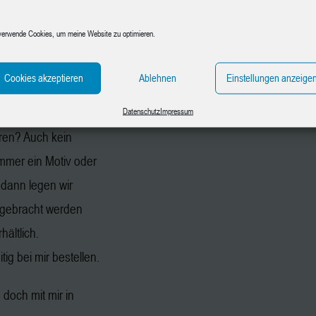
aphit, Papier und
verwende Cookies, um meine Website zu optimieren.
n gegen
en.
Cookies akzeptieren
Ablehnen
Einstellungen anzeige
chmotiv mit.
Datenschutz
Impressum
ren? Auch kein
immer ein Motiv oder
 dann legen wir
gebracht werden
hältlich.
ig bei mir bestellen.
doch mit mir in