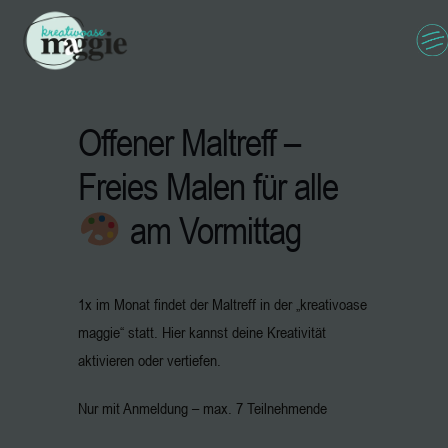
Offener Maltreff –
Freies Malen für alle
am Vormittag
1x im Monat findet der Maltreff in der „kreativoase
maggie“ statt. Hier kannst deine Kreativität
aktivieren oder vertiefen.
Nur mit Anmeldung – max. 7 Teilnehmende