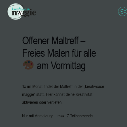
Offener Maltreff –
Freies Malen für alle
am Vormittag
1x im Monat findet der Maltreff in der „kreativoase
maggie“ statt. Hier kannst deine Kreativität
aktivieren oder vertiefen.
Nur mit Anmeldung – max. 7 Teilnehmende