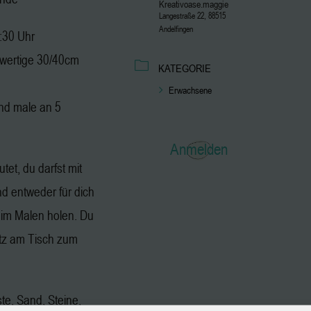
Kreativoase.maggie
Langestraße 22, 88515
Andelfingen
2:30 Uhr
hwertige 30/40cm
KATEGORIE
Erwachsene
nd male an 5
Anmelden
tet, du darfst mit
 entweder für dich
eim Malen holen. Du
atz am Tisch zum
ste, Sand, Steine,