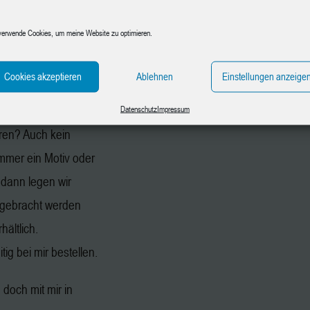
aphit, Papier und
verwende Cookies, um meine Website zu optimieren.
n gegen
en.
Cookies akzeptieren
Ablehnen
Einstellungen anzeige
chmotiv mit.
Datenschutz
Impressum
ren? Auch kein
immer ein Motiv oder
 dann legen wir
gebracht werden
hältlich.
ig bei mir bestellen.
doch mit mir in