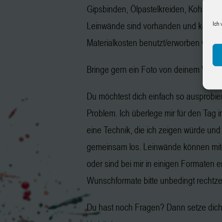
Gipsbinden, Ölpastelkreiden, Kohle, Gr
Ich 
Leinwände sind vorhanden und könne
Materialkosten benutzt/erworben werd
Bringe gern ein Foto von deinem Wuns
Du möchtest dich einfach so ausprobie
Problem. Ich überlege mir für den Tag 
eine Technik, die ich zeigen würde und
gemeinsam los. Leinwände können mit
oder sind bei mir in einigen Formaten er
Wunschformate bitte unbedingt rechtzeit
Du hast noch Fragen? Dann setze dich 