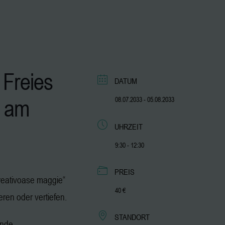
 Freies
DATUM
am
08.07.2033
- 05.08.2033
UHRZEIT
9:30 - 12:30
PREIS
„kreativoase maggie“
40 €
ieren oder vertiefen.
STANDORT
ende