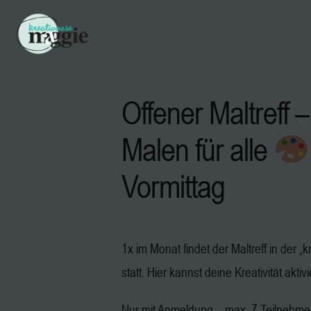
Offener Maltreff –
Malen für alle
Vormittag
1x im Monat findet der Maltreff in der 
statt. Hier kannst deine Kreativität aktiv
Nur mit Anmeldung – max. 7 Teilnehm