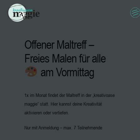
Offener Maltreff –
Freies Malen für alle
am Vormittag
1x im Monat findet der Maltreff in der „kreativoase
maggie“ statt. Hier kannst deine Kreativität
aktivieren oder vertiefen.
Nur mit Anmeldung – max. 7 Teilnehmende