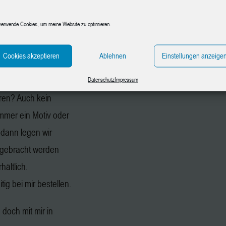
aphit, Papier und
verwende Cookies, um meine Website zu optimieren.
n gegen
en.
Cookies akzeptieren
Ablehnen
Einstellungen anzeige
chmotiv mit.
Datenschutz
Impressum
ren? Auch kein
immer ein Motiv oder
 dann legen wir
gebracht werden
hältlich.
ig bei mir bestellen.
doch mit mir in