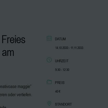
 Freies
DATUM
am
14.10.2033
- 11.11.2033
UHRZEIT
9:30 - 12:30
PREIS
„kreativoase maggie“
40 €
ieren oder vertiefen.
STANDORT
ende