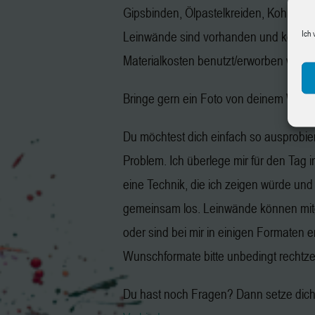
Gipsbinden, Ölpastelkreiden, Kohle, Gr
Ich 
Leinwände sind vorhanden und könne
Materialkosten benutzt/erworben werd
Bringe gern ein Foto von deinem Wuns
Du möchtest dich einfach so ausprobie
Problem. Ich überlege mir für den Tag 
eine Technik, die ich zeigen würde und
gemeinsam los. Leinwände können mit
oder sind bei mir in einigen Formaten er
Wunschformate bitte unbedingt rechtzeit
Du hast noch Fragen? Dann setze dich 