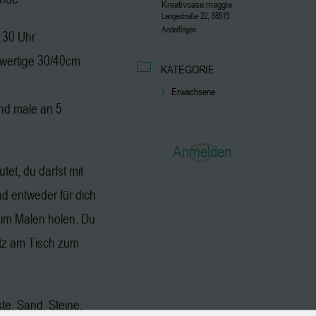
Kreativoase.maggie
Langestraße 22, 88515
Andelfingen
2:30 Uhr
hwertige 30/40cm
KATEGORIE
Erwachsene
nd male an 5
Anmelden
tet, du darfst mit
 entweder für dich
eim Malen holen. Du
atz am Tisch zum
ste, Sand, Steine,