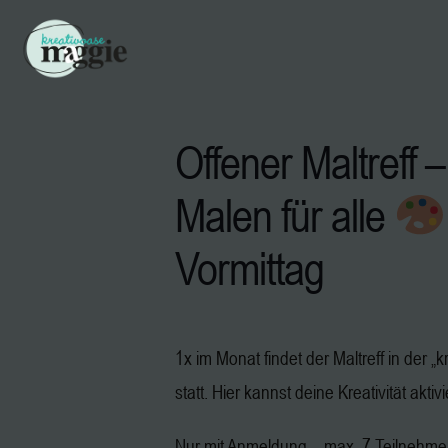
Offener Maltreff –
Malen für alle
Vormittag
1x im Monat findet der Maltreff in der 
statt. Hier kannst deine Kreativität aktiv
Nur mit Anmeldung – max. 7 Teilnehm