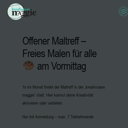
Offener Maltreff –
Freies Malen für alle
am Vormittag
1x im Monat findet der Maltreff in der „kreativoase
maggie“ statt. Hier kannst deine Kreativität
aktivieren oder vertiefen.
Nur mit Anmeldung – max. 7 Teilnehmende