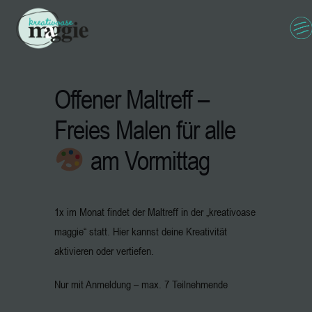
Offener Maltreff –
Freies Malen für alle
am Vormittag
1x im Monat findet der Maltreff in der „kreativoase
maggie“ statt. Hier kannst deine Kreativität
aktivieren oder vertiefen.
Nur mit Anmeldung – max. 7 Teilnehmende