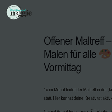
Offener Maltreff –
Malen für alle
Vormittag
1x im Monat findet der Maltreff in der 
statt. Hier kannst deine Kreativität aktiv
Nur mit Anmeldung – max. 7 Teilnehm