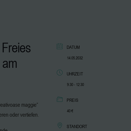
 Freies
DATUM
am
14.05.2032
UHRZEIT
9:30 - 12:30
PREIS
„kreativoase maggie“
40 €
ieren oder vertiefen.
STANDORT
ende