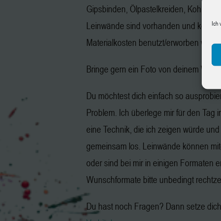
Gipsbinden, Ölpastelkreiden, Kohle, Gr
Ich 
Leinwände sind vorhanden und könne
Materialkosten benutzt/erworben werd
Bringe gern ein Foto von deinem Wuns
Du möchtest dich einfach so ausprobie
Problem. Ich überlege mir für den Tag 
eine Technik, die ich zeigen würde und
gemeinsam los. Leinwände können mit
oder sind bei mir in einigen Formaten er
Wunschformate bitte unbedingt rechtzeit
Du hast noch Fragen? Dann setze dich 