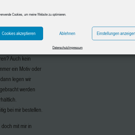
aphit, Papier und
verwende Cookies, um meine Website zu optimieren.
n gegen
en.
Cookies akzeptieren
Ablehnen
Einstellungen anzeige
chmotiv mit.
Datenschutz
Impressum
ren? Auch kein
immer ein Motiv oder
 dann legen wir
gebracht werden
hältlich.
ig bei mir bestellen.
doch mit mir in