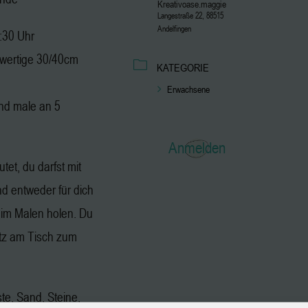
Kreativoase.maggie
Langestraße 22, 88515
Andelfingen
2:30 Uhr
hwertige 30/40cm
KATEGORIE
Erwachsene
nd male an 5
Anmelden
tet, du darfst mit
 entweder für dich
eim Malen holen. Du
atz am Tisch zum
ste, Sand, Steine,