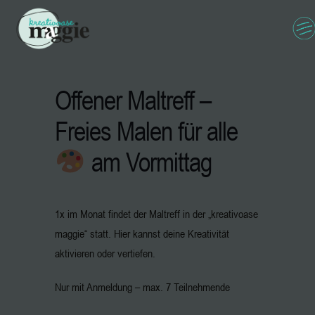
Offener Maltreff –
Freies Malen für alle
am Vormittag
1x im Monat findet der Maltreff in der „kreativoase
maggie“ statt. Hier kannst deine Kreativität
aktivieren oder vertiefen.
Nur mit Anmeldung – max. 7 Teilnehmende