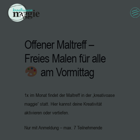
Offener Maltreff –
Freies Malen für alle
am Vormittag
1x im Monat findet der Maltreff in der „kreativoase
maggie“ statt. Hier kannst deine Kreativität
aktivieren oder vertiefen.
Nur mit Anmeldung – max. 7 Teilnehmende