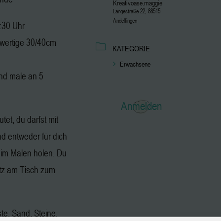
Kreativoase.maggie
Langestraße 22, 88515
Andelfingen
2:30 Uhr
hwertige 30/40cm
KATEGORIE
Erwachsene
nd male an 5
Anmelden
tet, du darfst mit
 entweder für dich
eim Malen holen. Du
atz am Tisch zum
ste, Sand, Steine,