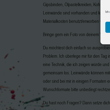
Gipsbinden, Ölpastelkreiden, Kohle, Gr
Ich 
Leinwände sind vorhanden und könne
Materialkosten benutzt/erworben werd
Bringe gern ein Foto von deinem Wuns
Du möchtest dich einfach so ausprobie
Problem. Ich überlege mir für den Tag 
eine Technik, die ich zeigen würde und
gemeinsam los. Leinwände können mit
oder sind bei mir in einigen Formaten er
Wunschformate bitte unbedingt rechtzeit
Du hast noch Fragen? Dann setze dich 