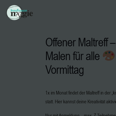
Offener Maltreff –
Malen für alle
Vormittag
1x im Monat findet der Maltreff in der 
statt. Hier kannst deine Kreativität aktiv
Nur mit Anmeldung – max. 7 Teilnehm