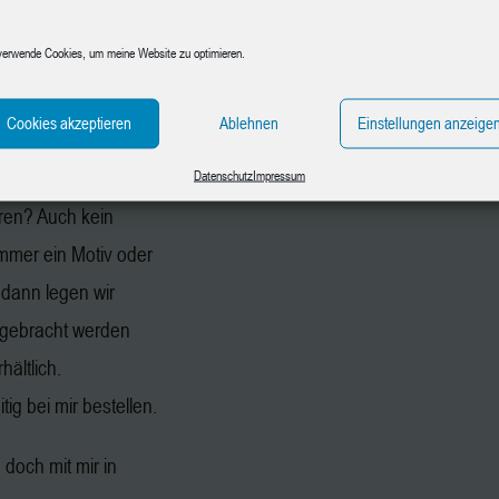
aphit, Papier und
verwende Cookies, um meine Website zu optimieren.
n gegen
en.
Cookies akzeptieren
Ablehnen
Einstellungen anzeige
chmotiv mit.
Datenschutz
Impressum
ren? Auch kein
immer ein Motiv oder
 dann legen wir
gebracht werden
hältlich.
ig bei mir bestellen.
doch mit mir in