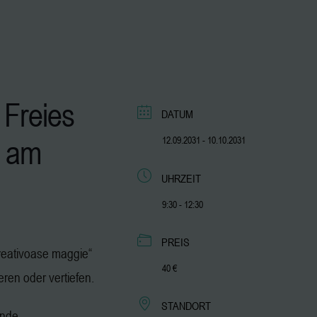
 Freies
DATUM
am
12.09.2031
- 10.10.2031
UHRZEIT
9:30 - 12:30
PREIS
„kreativoase maggie“
40 €
ieren oder vertiefen.
STANDORT
ende