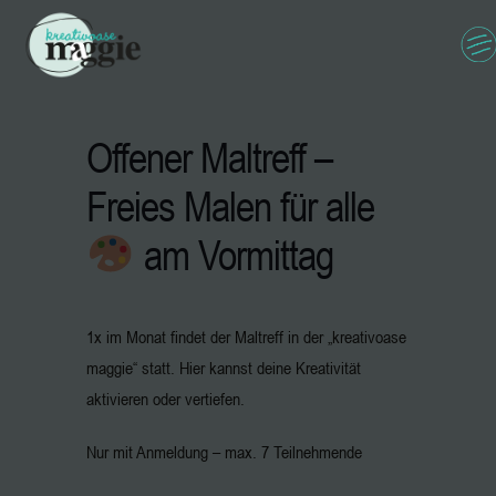
Offener Maltreff –
Freies Malen für alle
am Vormittag
1x im Monat findet der Maltreff in der „kreativoase
maggie“ statt. Hier kannst deine Kreativität
aktivieren oder vertiefen.
Nur mit Anmeldung – max. 7 Teilnehmende