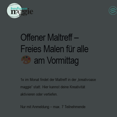
Offener Maltreff –
Freies Malen für alle
am Vormittag
1x im Monat findet der Maltreff in der „kreativoase
maggie“ statt. Hier kannst deine Kreativität
aktivieren oder vertiefen.
Nur mit Anmeldung – max. 7 Teilnehmende