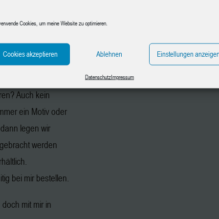
aphit, Papier und
verwende Cookies, um meine Website zu optimieren.
n gegen
en.
Cookies akzeptieren
Ablehnen
Einstellungen anzeige
chmotiv mit.
Datenschutz
Impressum
ren? Auch kein
immer ein Motiv oder
 dann legen wir
gebracht werden
hältlich.
ig bei mir bestellen.
doch mit mir in