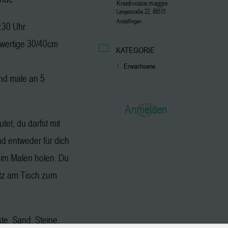
Kreativoase.maggie
Langestraße 22, 88515
Andelfingen
2:30 Uhr
hwertige 30/40cm
KATEGORIE
Erwachsene
nd male an 5
Anmelden
tet, du darfst mit
 entweder für dich
eim Malen holen. Du
atz am Tisch zum
ste, Sand, Steine,