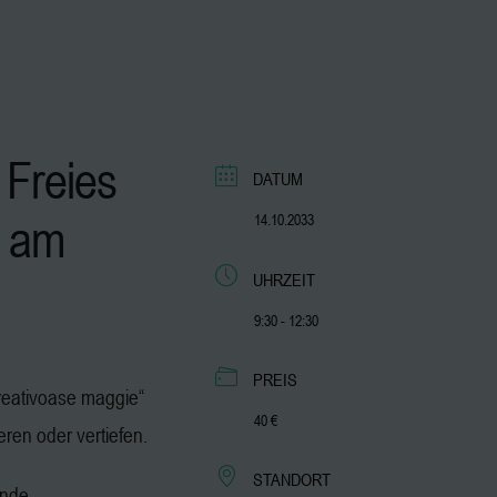
 Freies
DATUM
am
14.10.2033
UHRZEIT
9:30 - 12:30
PREIS
„kreativoase maggie“
40 €
ieren oder vertiefen.
STANDORT
ende