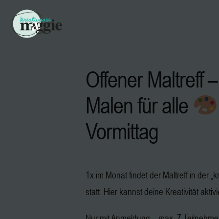
Offener Maltreff –
Malen für alle
Vormittag
1x im Monat findet der Maltreff in der 
statt. Hier kannst deine Kreativität aktiv
Nur mit Anmeldung – max. 7 Teilnehm