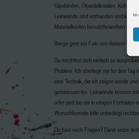
Gipsbinden, Ölpastelkreiden, Kohle, Gr
Ich 
Leinwände sind vorhanden und könne
Materialkosten benutzt/erworben werd
Bringe gern ein Foto von deinem Wuns
Du möchtest dich einfach so ausprobie
Problem. Ich überlege mir für den Tag 
eine Technik, die ich zeigen würde und
gemeinsam los. Leinwände können mit
oder sind bei mir in einigen Formaten er
Wunschformate bitte unbedingt rechtzeit
Du hast noch Fragen? Dann setze dich 