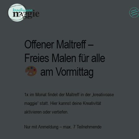
Offener Maltreff –
Freies Malen für alle
am Vormittag
1x im Monat findet der Maltreff in der „kreativoase
maggie“ statt. Hier kannst deine Kreativität
aktivieren oder vertiefen.
Nur mit Anmeldung – max. 7 Teilnehmende