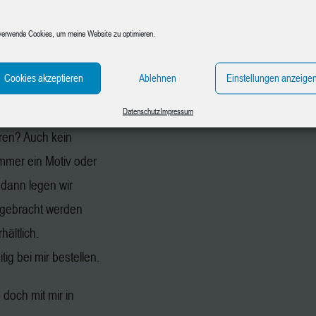
aphit, Papier und
verwende Cookies, um meine Website zu optimieren.
n gegen
en.
Cookies akzeptieren
Ablehnen
Einstellungen anzeige
chmotiv mit.
Datenschutz
Impressum
ren? Auch kein
immer ein Motiv oder
 dann legen wir
gebracht werden
hältlich.
ig bei mir bestellen.
doch mit mir in