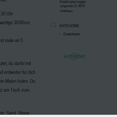
Kreativoase.maggie
Langestraße 22, 88515
Andelfingen
2:30 Uhr
hwertige 30/40cm
KATEGORIE
Erwachsene
nd male an 5
Anmelden
tet, du darfst mit
 entweder für dich
eim Malen holen. Du
atz am Tisch zum
ste, Sand, Steine,