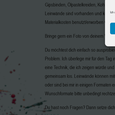
Gipsbinden, Ölpastelkreiden, Kohle, Gr
Ich 
Leinwände sind vorhanden und könne
Materialkosten benutzt/erworben werd
Bringe gern ein Foto von deinem Wuns
Du möchtest dich einfach so ausprobie
Problem. Ich überlege mir für den Tag 
eine Technik, die ich zeigen würde und
gemeinsam los. Leinwände können mit
oder sind bei mir in einigen Formaten er
Wunschformate bitte unbedingt rechtzeit
Du hast noch Fragen? Dann setze dich 