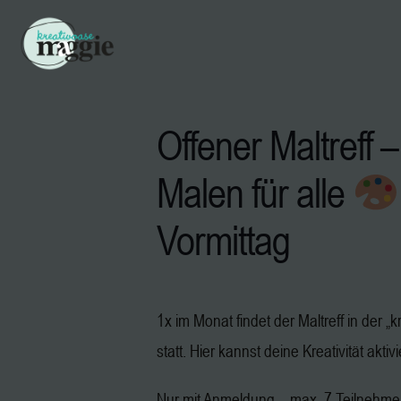
Offener Maltreff –
Malen für alle
Vormittag
1x im Monat findet der Maltreff in der 
statt. Hier kannst deine Kreativität aktiv
Nur mit Anmeldung – max. 7 Teilnehm