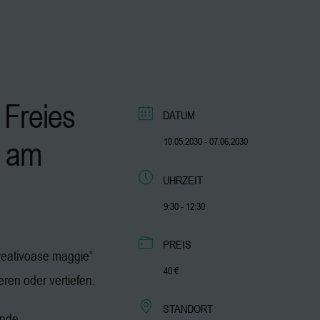
 Freies
DATUM
am
10.05.2030
- 07.06.2030
UHRZEIT
9:30 - 12:30
PREIS
„kreativoase maggie“
40 €
ieren oder vertiefen.
STANDORT
ende