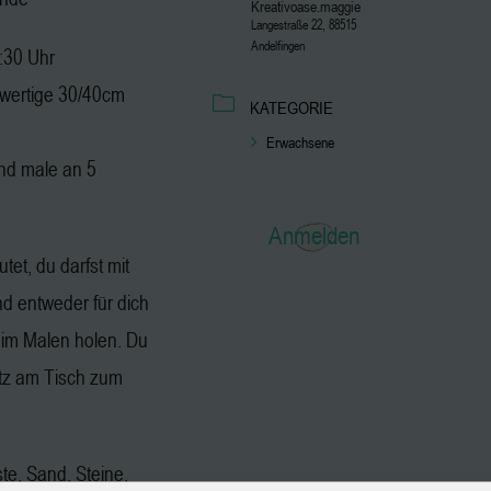
Kreativoase.maggie
Langestraße 22, 88515
Andelfingen
2:30 Uhr
hwertige 30/40cm
KATEGORIE
Erwachsene
nd male an 5
Anmelden
tet, du darfst mit
 entweder für dich
eim Malen holen. Du
atz am Tisch zum
ste, Sand, Steine,