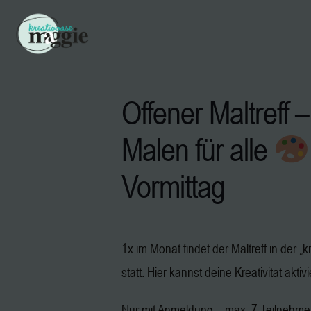
Offener Maltreff –
Malen für alle
Vormittag
1x im Monat findet der Maltreff in der 
statt. Hier kannst deine Kreativität aktiv
Nur mit Anmeldung – max. 7 Teilnehm