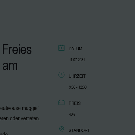
 Freies
DATUM
am
11.07.2031
UHRZEIT
9:30 - 12:30
PREIS
„kreativoase maggie“
40 €
ieren oder vertiefen.
STANDORT
ende