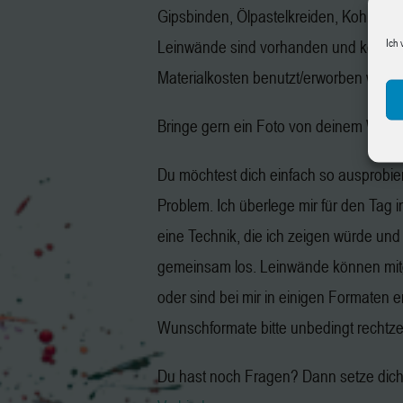
Gipsbinden, Ölpastelkreiden, Kohle, Gr
Ich 
Leinwände sind vorhanden und könne
Materialkosten benutzt/erworben werd
Bringe gern ein Foto von deinem Wuns
Du möchtest dich einfach so ausprobie
Problem. Ich überlege mir für den Tag 
eine Technik, die ich zeigen würde und
gemeinsam los. Leinwände können mit
oder sind bei mir in einigen Formaten er
Wunschformate bitte unbedingt rechtzeit
Du hast noch Fragen? Dann setze dich 