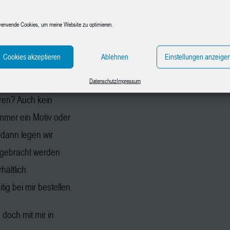
aphit, Papier und
verwende Cookies, um meine Website zu optimieren.
n gegen
en.
Cookies akzeptieren
Ablehnen
Einstellungen anzeige
chmotiv mit.
Datenschutz
Impressum
ren? Auch kein
immer ein Motiv oder
 dann legen wir
gebracht werden
hältlich.
ig bei mir bestellen.
doch mit mir in