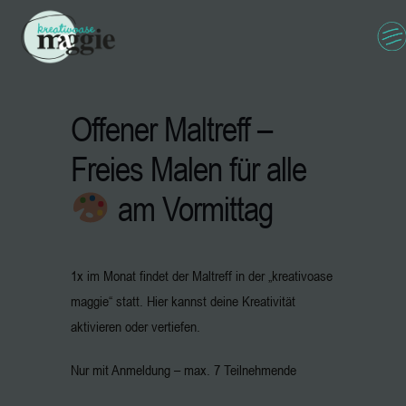
Offener Maltreff –
Freies Malen für alle
am Vormittag
1x im Monat findet der Maltreff in der „kreativoase
maggie“ statt. Hier kannst deine Kreativität
aktivieren oder vertiefen.
Nur mit Anmeldung – max. 7 Teilnehmende