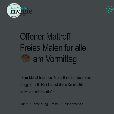
Offener Maltreff –
Freies Malen für alle
am Vormittag
1x im Monat findet der Maltreff in der „kreativoase
maggie“ statt. Hier kannst deine Kreativität
aktivieren oder vertiefen.
Nur mit Anmeldung – max. 7 Teilnehmende