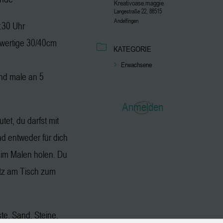
Kreativoase.maggie
Langestraße 22, 88515
Andelfingen
2:30 Uhr
hwertige 30/40cm
KATEGORIE
Erwachsene
nd male an 5
Anmelden
tet, du darfst mit
 entweder für dich
eim Malen holen. Du
atz am Tisch zum
ste, Sand, Steine,