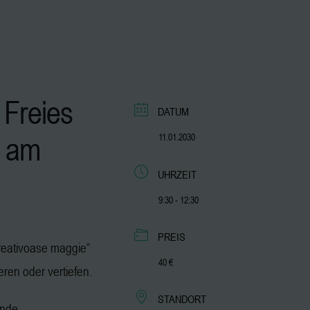
 Freies
DATUM
am
11.01.2030
UHRZEIT
9:30 - 12:30
PREIS
„kreativoase maggie“
40 €
ieren oder vertiefen.
STANDORT
ende