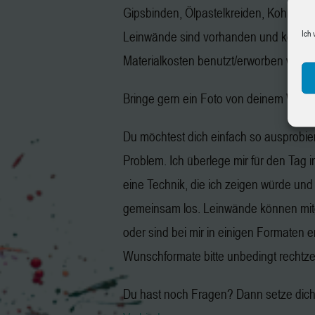
Gipsbinden, Ölpastelkreiden, Kohle, Gr
Ich 
Leinwände sind vorhanden und könne
Materialkosten benutzt/erworben werd
Bringe gern ein Foto von deinem Wuns
Du möchtest dich einfach so ausprobie
Problem. Ich überlege mir für den Tag 
eine Technik, die ich zeigen würde und
gemeinsam los. Leinwände können mit
oder sind bei mir in einigen Formaten er
Wunschformate bitte unbedingt rechtzeit
Du hast noch Fragen? Dann setze dich 