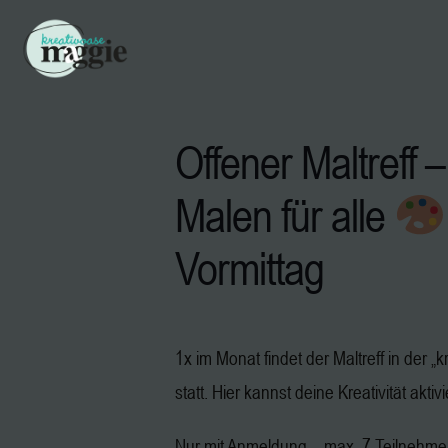
Offener Maltreff –
Malen für alle
Vormittag
1x im Monat findet der Maltreff in der 
statt. Hier kannst deine Kreativität aktiv
Nur mit Anmeldung – max. 7 Teilnehm