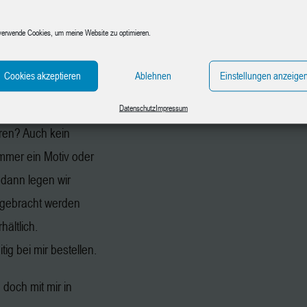
aphit, Papier und
verwende Cookies, um meine Website zu optimieren.
n gegen
en.
Cookies akzeptieren
Ablehnen
Einstellungen anzeige
chmotiv mit.
Datenschutz
Impressum
ren? Auch kein
immer ein Motiv oder
 dann legen wir
gebracht werden
hältlich.
ig bei mir bestellen.
doch mit mir in