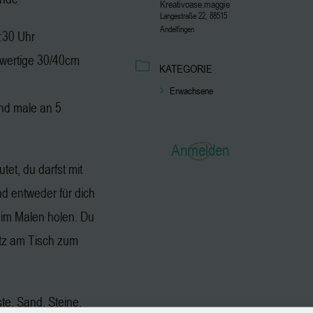
Kreativoase.maggie
Langestraße 22, 88515
Andelfingen
2:30 Uhr
hwertige 30/40cm
KATEGORIE
Erwachsene
nd male an 5
Anmelden
tet, du darfst mit
 entweder für dich
eim Malen holen. Du
atz am Tisch zum
ste, Sand, Steine,