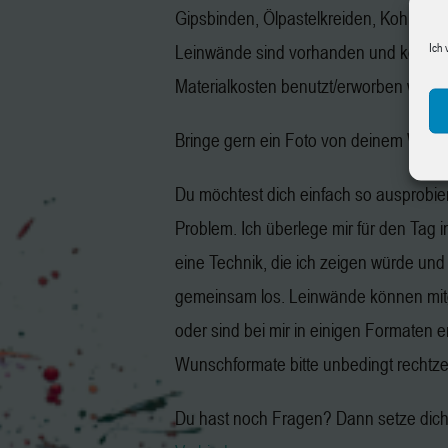
Gipsbinden, Ölpastelkreiden, Kohle, Gr
Ich 
Leinwände sind vorhanden und könne
Materialkosten benutzt/erworben werd
Bringe gern ein Foto von deinem Wuns
Du möchtest dich einfach so ausprobie
Problem. Ich überlege mir für den Tag 
eine Technik, die ich zeigen würde und
gemeinsam los. Leinwände können mit
oder sind bei mir in einigen Formaten er
Wunschformate bitte unbedingt rechtzeit
Du hast noch Fragen? Dann setze dich 