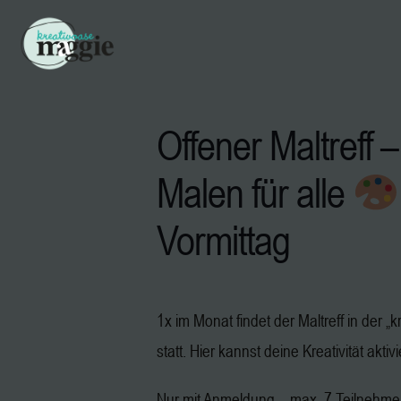
Offener Maltreff –
Malen für alle
Vormittag
1x im Monat findet der Maltreff in der 
statt. Hier kannst deine Kreativität aktiv
Nur mit Anmeldung – max. 7 Teilnehm