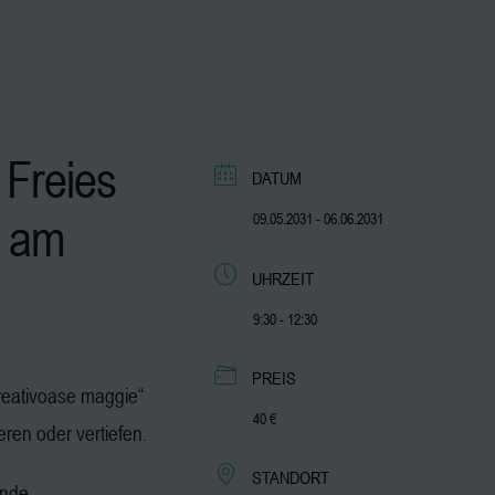
 Freies
DATUM
am
09.05.2031
- 06.06.2031
UHRZEIT
9:30 - 12:30
PREIS
„kreativoase maggie“
40 €
ieren oder vertiefen.
STANDORT
ende