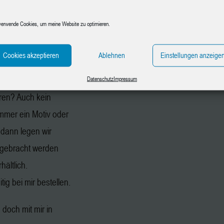
aphit, Papier und
verwende Cookies, um meine Website zu optimieren.
n gegen
en.
Cookies akzeptieren
Ablehnen
Einstellungen anzeige
chmotiv mit.
Datenschutz
Impressum
ren? Auch kein
immer ein Motiv oder
 dann legen wir
gebracht werden
hältlich.
ig bei mir bestellen.
doch mit mir in