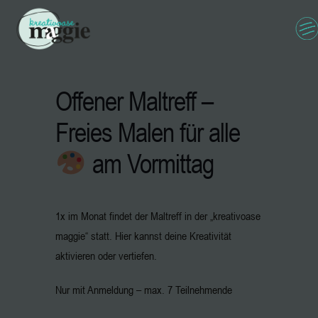
Offener Maltreff –
Freies Malen für alle
am Vormittag
1x im Monat findet der Maltreff in der „kreativoase
maggie“ statt. Hier kannst deine Kreativität
aktivieren oder vertiefen.
Nur mit Anmeldung – max. 7 Teilnehmende