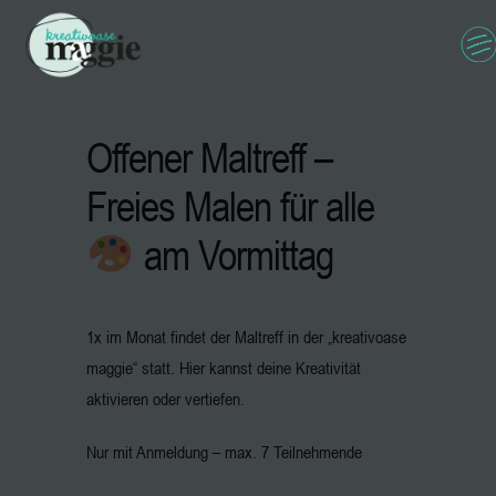
Offener Maltreff –
Freies Malen für alle
am Vormittag
1x im Monat findet der Maltreff in der „kreativoase
maggie“ statt. Hier kannst deine Kreativität
aktivieren oder vertiefen.
Nur mit Anmeldung – max. 7 Teilnehmende