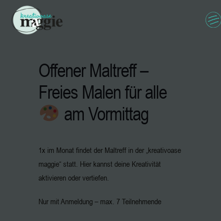
Offener Maltreff –
Freies Malen für alle
am Vormittag
1x im Monat findet der Maltreff in der „kreativoase
maggie“ statt. Hier kannst deine Kreativität
aktivieren oder vertiefen.
Nur mit Anmeldung – max. 7 Teilnehmende