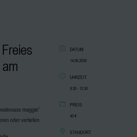
 Freies
DATUM
am
14.06.2030
UHRZEIT
9:30 - 12:30
PREIS
„kreativoase maggie“
40 €
ieren oder vertiefen.
STANDORT
ende