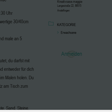
Kreativoase.maggie
Langestraße 22, 88515
Andelfingen
2:30 Uhr
hwertige 30/40cm
KATEGORIE
Erwachsene
nd male an 5
Anmelden
tet, du darfst mit
 entweder für dich
eim Malen holen. Du
atz am Tisch zum
ste, Sand, Steine,