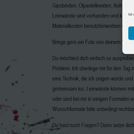
Gipsbinden, Ölpastelkreiden, Kohle, Gr
Ich 
Leinwände sind vorhanden und könne
Materialkosten benutzt/erworben werd
Bringe gern ein Foto von deinem Wuns
Du möchtest dich einfach so ausprobie
Problem. Ich überlege mir für den Tag 
eine Technik, die ich zeigen würde und
gemeinsam los. Leinwände können mit
oder sind bei mir in einigen Formaten er
Wunschformate bitte unbedingt rechtzeit
Du hast noch Fragen? Dann setze dich 