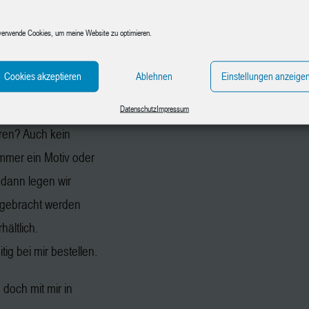
aphit, Papier und
verwende Cookies, um meine Website zu optimieren.
n gegen
en.
Cookies akzeptieren
Ablehnen
Einstellungen anzeige
chmotiv mit.
Datenschutz
Impressum
ren? Auch kein
immer ein Motiv oder
 dann legen wir
gebracht werden
hältlich.
ig bei mir bestellen.
doch mit mir in