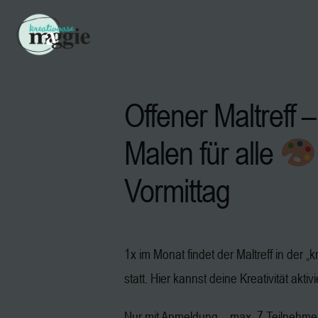
Offener Maltreff –
Malen für alle
Vormittag
1x im Monat findet der Maltreff in der 
statt. Hier kannst deine Kreativität aktiv
Nur mit Anmeldung – max. 7 Teilnehm