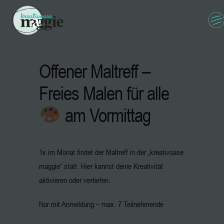
Offener Maltreff –
Freies Malen für alle
am Vormittag
1x im Monat findet der Maltreff in der „kreativoase
maggie“ statt. Hier kannst deine Kreativität
aktivieren oder vertiefen.
Nur mit Anmeldung – max. 7 Teilnehmende