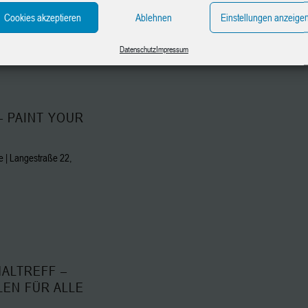
 | Langestraße 22,
Cookies akzeptieren
Ablehnen
Einstellungen anzeige
Datenschutz
Impressum
– PAINT YOUR
 | Langestraße 22,
ALTREFF –
LEN FÜR ALLE