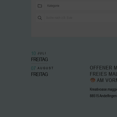
Kategorie
10
JULI
FREITAG
OFFENER M
07
AUGUST
FREIES MA
FREITAG
AM VOR
Kreativoase.maggie
88515 Andelfingen