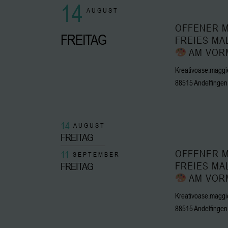
14
AUGUST
OFFENER M
FREITAG
FREIES MA
AM VOR
Kreativoase.maggie
88515 Andelfingen
14
AUGUST
FREITAG
OFFENER M
11
SEPTEMBER
FREIES MA
FREITAG
AM VOR
Kreativoase.maggie
88515 Andelfingen