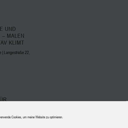
E UND
 – MALEN
AV KLIMT
 | Langestraße 22,
FÜR
TIERFREUDIGE
- UND S
verwende Cookies, um meine Website zu optimieren.
HNIK