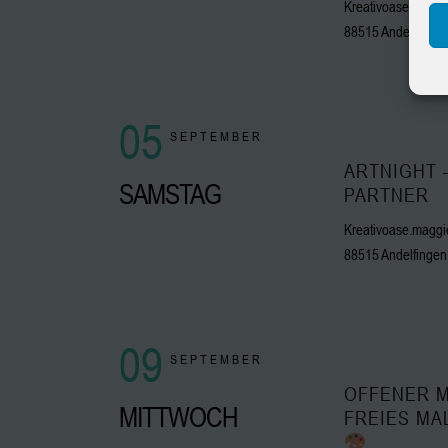
Kreativoase.maggie
88515 Andelfingen
05
SEPTEMBER
ARTNIGHT 
SAMSTAG
PARTNER
Kreativoase.maggie
88515 Andelfingen
09
SEPTEMBER
OFFENER M
MITTWOCH
FREIES MA