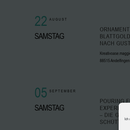
22
AUGUST
ORNAMENT
SAMSTAG
BLATTGOLD
NACH GUST
Kreativoase.maggie
88515 Andelfingen
05
SEPTEMBER
POURING 
SAMSTAG
EXPERIMEN
– DIE GIESS
Ich 
CHÜTTTEC