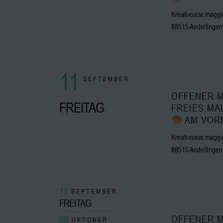
Kreativoase.maggie
88515 Andelfingen
11
SEPTEMBER
OFFENER M
FREITAG
FREIES MA
AM VOR
Kreativoase.maggie
88515 Andelfingen
11
SEPTEMBER
FREITAG
OFFENER M
09
OKTOBER