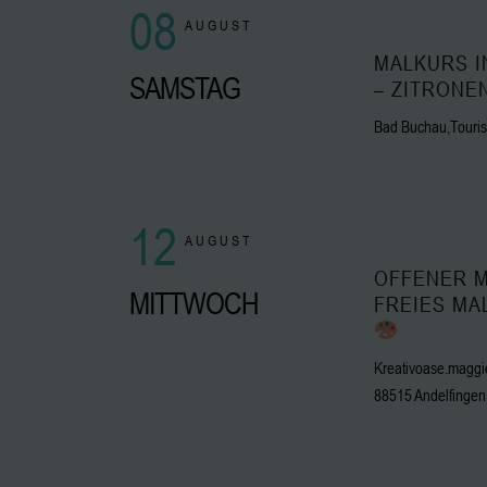
08
AUGUST
MALKURS I
SAMSTAG
– ZITRONE
Bad Buchau,Tourist-
12
AUGUST
OFFENER M
MITTWOCH
FREIES MA
Kreativoase.maggie
88515 Andelfingen