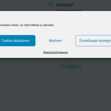
STANDORT
Kreativoase.maggie
Langestraße 22, 88515
Andelfingen
verwende Cookies, um meine Website zu optimieren.
KATEGORIE
Cookies akzeptieren
Ablehnen
Einstellungen anzeige
Kinder 4-6 Jahre
Kinder 7-10 Jahre
Datenschutz
Impressum
Anmelden