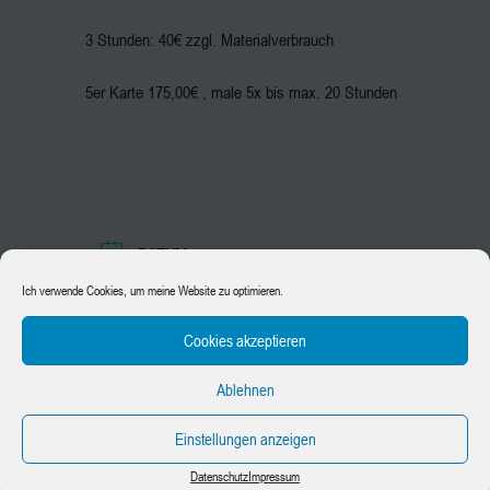
3 Stunden: 40€ zzgl. Materialverbrauch
5er Karte 175,00€ , male 5x bis max. 20 Stunden
DATUM
09.09.2026
Ich verwende Cookies, um meine Website zu optimieren.
Cookies akzeptieren
UHRZEIT
17:00 - 21:00
Ablehnen
PREIS
Einstellungen anzeigen
40 €
Datenschutz
Impressum