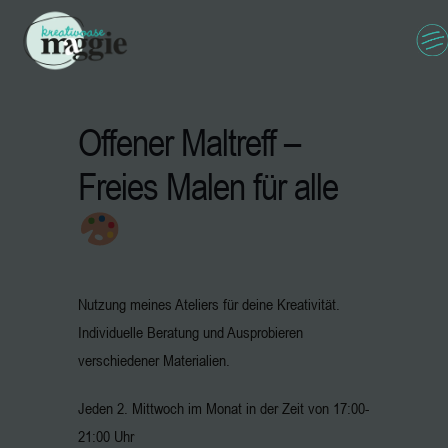
Offener Maltreff –
Freies Malen für alle
Nutzung meines Ateliers für deine Kreativität.
Individuelle Beratung und Ausprobieren
verschiedener Materialien.
Jeden 2. Mittwoch im Monat in der Zeit von 17:00-
21:00 Uhr