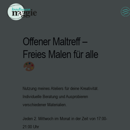
Offener Maltreff –
Freies Malen für alle
Nutzung meines Ateliers für deine Kreativität.
Individuelle Beratung und Ausprobieren
verschiedener Materialien.
Jeden 2. Mittwoch im Monat in der Zeit von 17:00-
21:00 Uhr