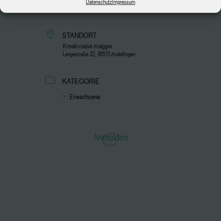
Datenschutz
Impressum
40 €
STANDORT
Kreativoase.maggie
Langestraße 22, 88515 Andelfingen
KATEGORIE
Erwachsene
Anmelden