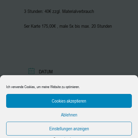
3 Stunden: 40€ zzgl. Materialverbrauch
5er Karte 175,00€ , male 5x bis max. 20 Stunden
DATUM
08.07.2026
Ich verwende Cookies, um meine Website zu optimieren.
Abgelaufen!
Cookies akzeptieren
UHRZEIT
Ablehnen
17:00 - 21:00
Einstellungen anzeigen
PREIS