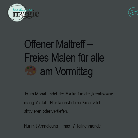
Offener Maltreff –
Freies Malen für alle
am Vormittag
1x im Monat findet der Maltreff in der „kreativoase
maggie“ statt. Hier kannst deine Kreativität
aktivieren oder vertiefen.
Nur mit Anmeldung – max. 7 Teilnehmende