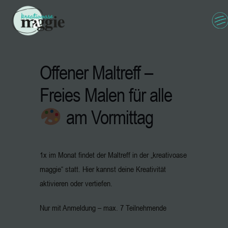
Offener Maltreff –
Freies Malen für alle
am Vormittag
1x im Monat findet der Maltreff in der „kreativoase
maggie“ statt. Hier kannst deine Kreativität
aktivieren oder vertiefen.
Nur mit Anmeldung – max. 7 Teilnehmende