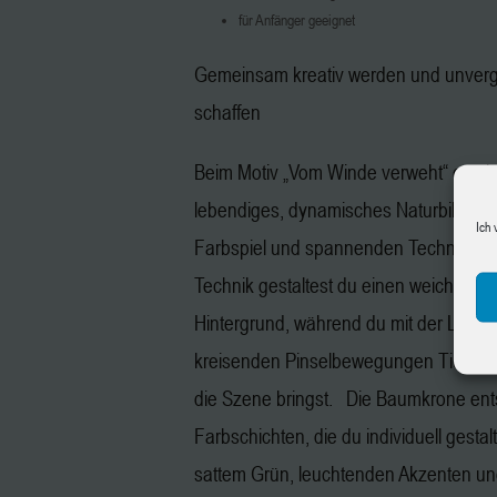
für Anfänger geeignet
Gemeinsam kreativ werden und unver
schaffen
Beim Motiv
„Vom Winde verweht“
erscha
lebendiges, dynamisches Naturbild mi
Ich 
Farbspiel und spannenden Techniken. 
Technik gestaltest du einen weichen, f
Hintergrund, während du mit der Lasur
kreisenden Pinselbewegungen Tiefe, L
die Szene bringst. Die Baumkrone ent
Farbschichten, die du individuell gestal
sattem Grün, leuchtenden Akzenten un