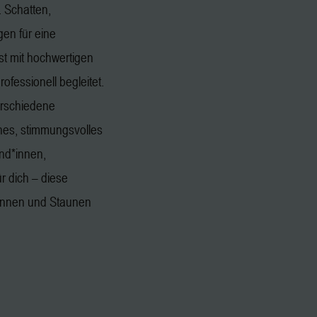
 Schatten,
gen für eine
st mit hochwertigen
professionell begleitet.
erschiedene
nes, stimmungsvolles
und*innen,
ür dich – diese
pannen und Staunen