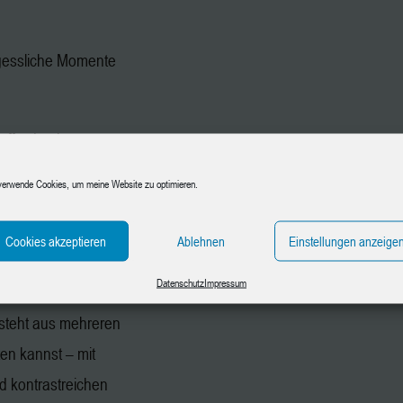
gessliche Momente
ffst du ein
t besonderem
verwende Cookies, um meine Website zu optimieren.
Mit der Nass-in-Nass-
ließenden
Cookies akzeptieren
Ablehnen
Einstellungen anzeige
technik und
Datenschutz
Impressum
icht und Bewegung in
steht aus mehreren
ten kannst – mit
d kontrastreichen