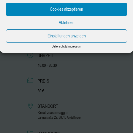
Cookies akzeptieren
DATUM
Ablehnen
06.05.2026
Einstellungen anzeigen
Abgelaufen!
Datenschutz
Impressum
UHRZEIT
18:00 - 20:30
PREIS
39 €
STANDORT
Kreativoase.maggie
Langestraße 22, 88515 Andelfingen