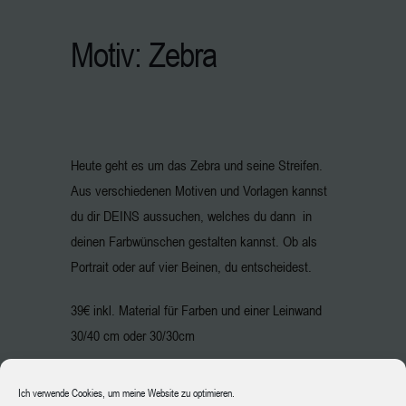
Motiv: Zebra
Heute geht es um das Zebra und seine Streifen.
Aus verschiedenen Motiven und Vorlagen kannst
du dir DEINS aussuchen, welches du dann in
deinen Farbwünschen gestalten kannst. Ob als
Portrait oder auf vier Beinen, du entscheidest.
39€ inkl. Material für Farben und einer Leinwand
30/40 cm oder 30/30cm
Ich verwende Cookies, um meine Website zu optimieren.