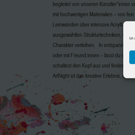
begleitet von unseren Künstler*innen v
mit hochwertigen Materialien – von fein 
Leinwänden über intensive Acrylfarben 
ausgewählten Strukturtechniken, die de
Ich 
Charakter verleihen. In entspannter A
oder mit Freund:innen – lässt du den Allt
schaltest den Kopf aus und findest in 
ArtNight ist das kreative Erlebnis, das i