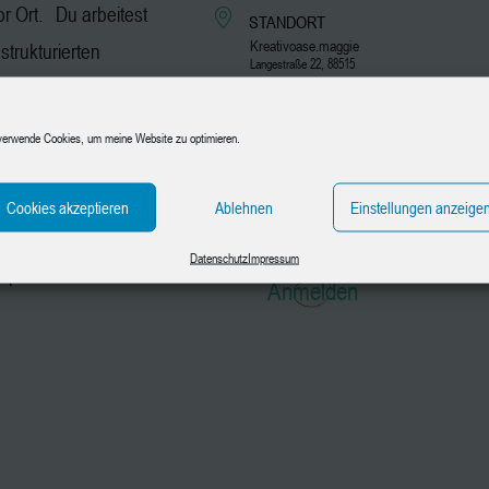
or Ort. Du arbeitest
STANDORT
Kreativoase.maggie
strukturierten
Langestraße 22, 88515
bis hin zu
Andelfingen
inem Bild Tiefe und
verwende Cookies, um meine Website zu optimieren.
KATEGORIE
tmosphäre – ob allein
Erwachsene
ag hinter dir,
Teens 15-18 Jahre
Cookies akzeptieren
Ablehnen
Einstellungen anzeige
den kreativen Flow.
Datenschutz
Impressum
nspiriert und verbindet.
Anmelden