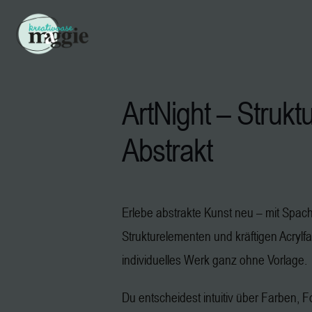
ArtNight – Strukt
Abstrakt
Erlebe abstrakte Kunst neu – mit Spach
Strukturelementen und kräftigen Acrylfa
individuelles Werk ganz ohne Vorlage.
Du entscheidest intuitiv über Farben, 