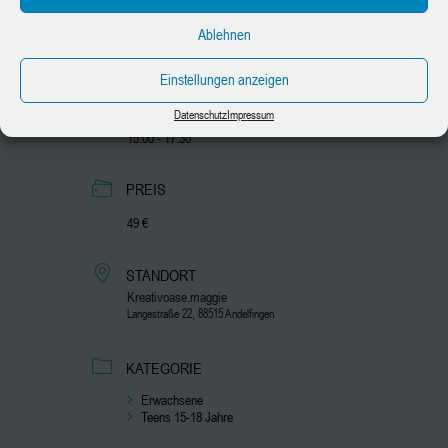
25.10.2025
Ablehnen
Abgelaufen!
Einstellungen anzeigen
UHRZEIT
Datenschutz
Impressum
15:00 - 17:30
PREIS
49 €
STANDORT
Kreativoase.maggie
Langestraße 22, 88515 Andelfingen
KATEGORIE
Erwachsene
Teens 15-18 Jahre