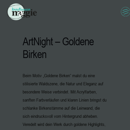
ArtNight – Goldene
Birken
Beim Motiv „Goldene Birken“ malst du eine
stilisierte Waldszene, die Natur und Eleganz auf
besondere Weise verbindet. Mit Acrylfarben,
sanften Farbverläufen und klaren Linien bringst du
schlanke Birkenstämme auf die Leinwand, die
sich eindrucksvoll vom Hintergrund abheben.
Veredelt wird dein Werk durch goldene Highlights,