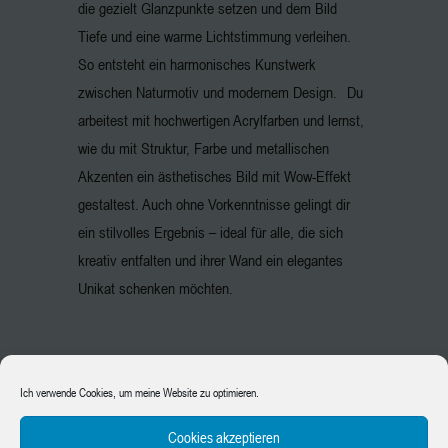
die gezielt Glanzpunkte setzen und dem Bild
Tiefe und eine warme Lichtstimmung verleihen.
So entsteht ein harmonisches Kunstwerk
zwischen Naturmotiv und modernem Design. Du
arbeitest mit hochwertigen Acrylfarben und lernst,
wie du mit Struktur, Farbe und metallischen
Akzenten ein ästhetisches Bild mit Wow-Effekt
gestaltest. Auch ohne Vorkenntnisse gelingt dir
ein stilvolles Ergebnis – ideal für alle, die sich
kreativ entfalten und ihrer Wand ein elegantes
Unikat schenken möchten.
Ich verwende Cookies, um meine Website zu optimieren.
DATUM
Cookies akzeptieren