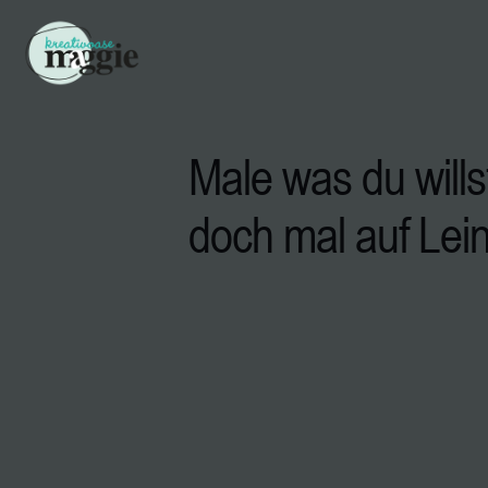
Male was du wills
doch mal auf Le