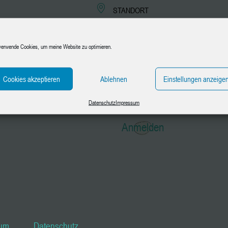
STANDORT
Kreativoase.maggie
Langestraße 22, 88515
Andelfingen
verwende Cookies, um meine Website zu optimieren.
KATEGORIE
Cookies akzeptieren
Ablehnen
Einstellungen anzeige
Teens 10-14 Jahre
Datenschutz
Impressum
Anmelden
sum
Datenschutz