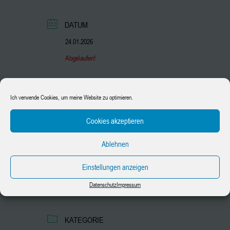
DATUM
24.01.2026
Abgelaufen!
UHRZEIT
Ich verwende Cookies, um meine Website zu optimieren.
15:00 - 17:00
Cookies akzeptieren
PREIS
Ablehnen
50 €
Einstellungen anzeigen
STANDORT
Kreativoase.maggie
Datenschutz
Impressum
Langestraße 22, 88515 Andelfingen
KATEGORIE