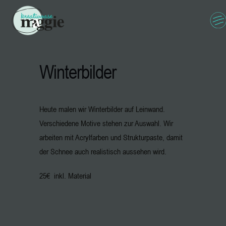
Winterbilder
Heute malen wir Winterbilder auf Leinwand.
Verschiedene Motive stehen zur Auswahl. Wir
arbeiten mit Acrylfarben und Strukturpaste, damit
der Schnee auch realistisch aussehen wird.
25€ inkl. Material