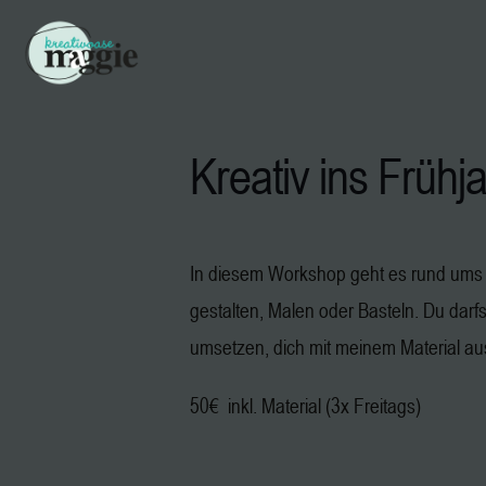
Kreativ ins Frühja
In diesem Workshop geht es rund ums 
gestalten, Malen oder Basteln. Du darf
umsetzen, dich mit meinem Material au
50€ inkl. Material (3x Freitags)