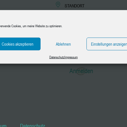
STANDORT
Kreativoase.maggie
Langestraße 22, 88515
Andelfingen
verwende Cookies, um meine Website zu optimieren.
KATEGORIE
Cookies akzeptieren
Ablehnen
Einstellungen anzeige
Kinder 7-10 Jahre
Datenschutz
Impressum
Anmelden
sum
Datenschutz